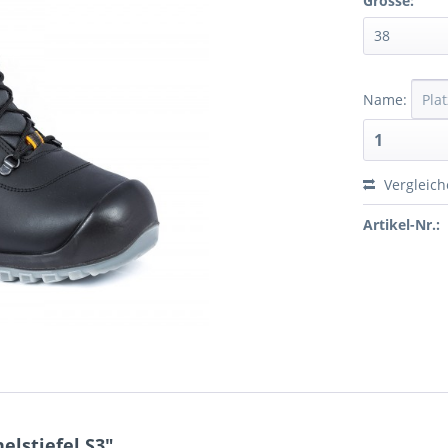
Grösse:
Name:
Vergleic
Artikel-Nr.:
lstiefel S3"